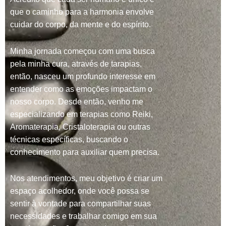
que o caminho para a harmonia envolve
cuidar do corpo, da mente e do espírito.
Minha jornada começou com uma busca
pela minha cura, através de tarapias,
então, nasceu um profundo interesse em
entender como as emoções impactam o
nosso corpo. Desde então, venho me
especializando em terapias como Reiki,
Aromaterapia, Cristaloterapia ou outras
técnicas específicas, buscando o
conhecimento para auxiliar quem precisa.
Nos atendimentos, meu objetivo é criar um
espaço acolhedor, onde você possa se
sentir à vontade para compartilhar suas
necessidades e trabalhar comigo em sua