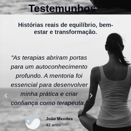
Testemunhos
Histórias reais de equilíbrio, bem-
estar e transformação.
"As terapias abriram portas
"A ener
para um autoconhecimento
escola fe
profundo. A mentoria foi
As tera
essencial para desenvolver
uma nov
minha prática e criar
confianç
confiança como terapeuta."
caminho
João Mendes
42 anos