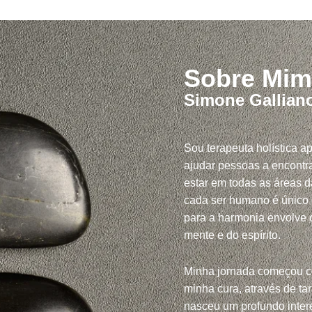
Sobre Mim
Simone Gallian
Sou terapeuta holística a
ajudar pessoas a encontra
estar em todas as áreas d
cada ser humano é único
para a harmonia envolve c
mente e do espírito.
Minha jornada começou 
minha cura, através de tar
nasceu um profundo inte