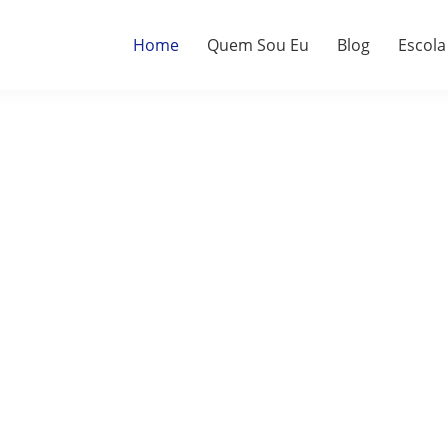
Home
Quem Sou Eu
Blog
Escola
a.
do.