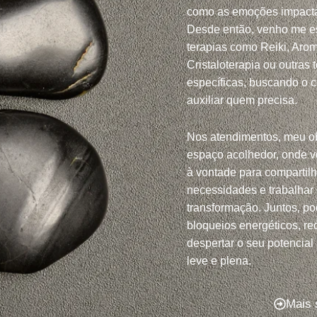
como as emoções impacta
Desde então, venho me e
terapias como Reiki, Arom
Cristaloterapia ou outras 
específicas, buscando o 
auxiliar quem precisa.
Nos atendimentos, meu ob
espaço acolhedor, onde v
à vontade para compartil
necessidades e trabalhar
transformação. Juntos, po
bloqueios energéticos, red
despertar o seu potencial
leve e plena.
Mais 