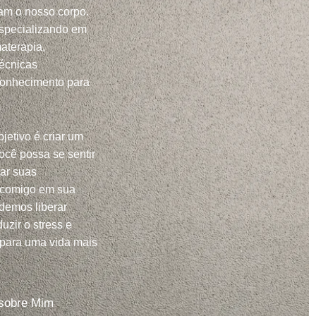
m o nosso corpo.
specializando em
aterapia,
técnicas
conhecimento para
jetivo é criar um
ocê possa se sentir
har suas
 comigo em sua
demos liberar
uzir o stress e
 para uma vida mais
sobre Mim