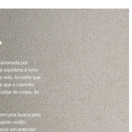
o
paixonada por
r equilíbrio e bem-
a vida. Acredito que
 e que o caminho
uidar do corpo, da
com uma busca pela
apias, então,
resse em entender