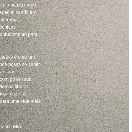
m o nosso corpo.
specializando em
aterapia,
técnicas
conhecimento para
jetivo é criar um
ocê possa se sentir
har suas
 comigo em sua
demos liberar
uzir o stress e
 para uma vida mais
sobre Mim