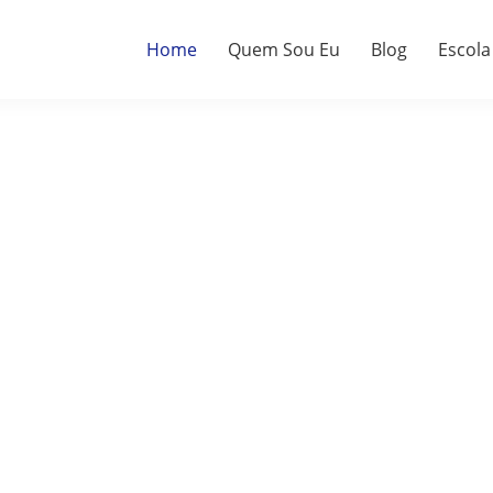
Home
Quem Sou Eu
Blog
Escola
a.
do.