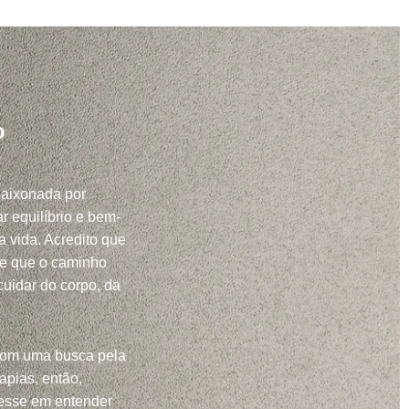
o
paixonada por
r equilíbrio e bem-
a vida. Acredito que
 e que o caminho
uidar do corpo, da
com uma busca pela
apias, então,
resse em entender