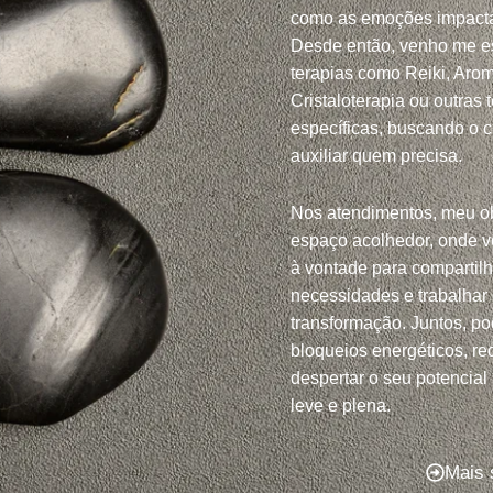
como as emoções impacta
Desde então, venho me e
terapias como Reiki, Arom
Cristaloterapia ou outras 
específicas, buscando o 
auxiliar quem precisa.
Nos atendimentos, meu ob
espaço acolhedor, onde v
à vontade para compartil
necessidades e trabalhar
transformação. Juntos, po
bloqueios energéticos, red
despertar o seu potencial
leve e plena.
Mais 