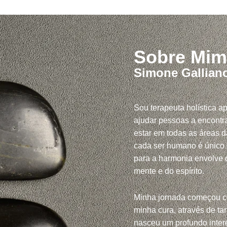
Sobre Mim
Simone Gallian
Sou terapeuta holística a
ajudar pessoas a encontra
estar em todas as áreas d
cada ser humano é único
para a harmonia envolve c
mente e do espírito.
Minha jornada começou 
minha cura, através de tar
nasceu um profundo inte