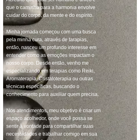
que o caminho para a harmonia envolve
cuidar do corpo, da mente e do espírito.
Minha jornada começou com uma busca
pela minha cura, através de tarapias,
então, nasceu um profundo interesse em
entender como as emoções impactam o
nosso corpo. Desde então, venho me
especializando em terapias como Reiki,
Aromaterapia, Cristaloterapia ou outras
técnicas específicas, buscando o
conhecimento para auxiliar quem precisa.
Nos atendimentos, meu objetivo é criar um
espaço acolhedor, onde você possa se
sentir à vontade para compartilhar suas
necessidades e trabalhar comigo em sua