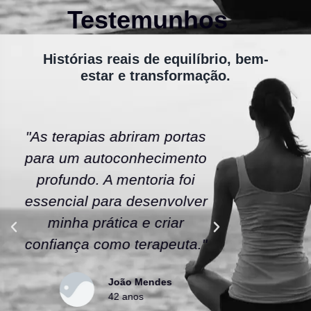
Testemunhos
Histórias reais de equilíbrio, bem-
estar e transformação.
"As terapias abriram portas
"A ener
para um autoconhecimento
escola fe
profundo. A mentoria foi
As tera
essencial para desenvolver
uma nov
minha prática e criar
confianç
confiança como terapeuta."
caminho
João Mendes
42 anos