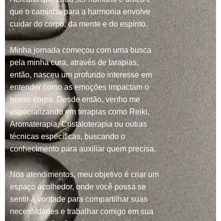
que o caminho para a harmonia envolve
cuidar do corpo, da mente e do espírito.
Minha jornada começou com uma busca
pela minha cura, através de tarapias,
então, nasceu um profundo interesse em
entender como as emoções impactam o
nosso corpo. Desde então, venho me
especializando em terapias como Reiki,
Aromaterapia, Cristaloterapia ou outras
técnicas específicas, buscando o
conhecimento para auxiliar quem precisa.
Nos atendimentos, meu objetivo é criar um
espaço acolhedor, onde você possa se
sentir à vontade para compartilhar suas
necessidades e trabalhar comigo em sua