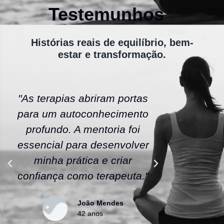
Testemunhos
Histórias reais de equilíbrio, bem-
estar e transformação.
"As terapias abriram portas
"A ener
para um autoconhecimento
escola fe
profundo. A mentoria foi
As tera
essencial para desenvolver
uma nov
minha prática e criar
confianç
confiança como terapeuta."
caminho
João Mendes
42 anos