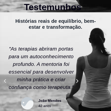
Testemunhos
Histórias reais de equilíbrio, bem-
estar e transformação.
"As terapias abriram portas
"A ener
para um autoconhecimento
escola fe
profundo. A mentoria foi
As tera
essencial para desenvolver
uma nov
minha prática e criar
confianç
confiança como terapeuta."
caminho
João Mendes
42 anos