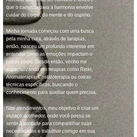
que o caminho para a harmonia envolve
cuidar do corpo, da mente e do espírito.
Minha jornada começou com uma busca
pela minha cura, através de tarapias,
então, nasceu um profundo interesse em
entender como as emoções impactam o
nosso corpo. Desde então, venho me
especializando em terapias como Reiki,
Aromaterapia, Cristaloterapia ou outras
técnicas específicas, buscando o
conhecimento para auxiliar quem precisa.
Nos atendimentos, meu objetivo é criar um
espaço acolhedor, onde você possa se
sentir à vontade para compartilhar suas
necessidades e trabalhar comigo em sua