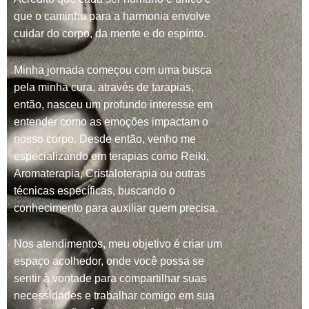
que o caminho para a harmonia envolve
cuidar do corpo, da mente e do espírito.
Minha jornada começou com uma busca
pela minha cura, através de tarapias,
então, nasceu um profundo interesse em
entender como as emoções impactam o
nosso corpo. Desde então, venho me
especializando em terapias como Reiki,
Aromaterapia, Cristaloterapia ou outras
técnicas específicas, buscando o
conhecimento para auxiliar quem precisa.
Nos atendimentos, meu objetivo é criar um
espaço acolhedor, onde você possa se
sentir à vontade para compartilhar suas
necessidades e trabalhar comigo em sua