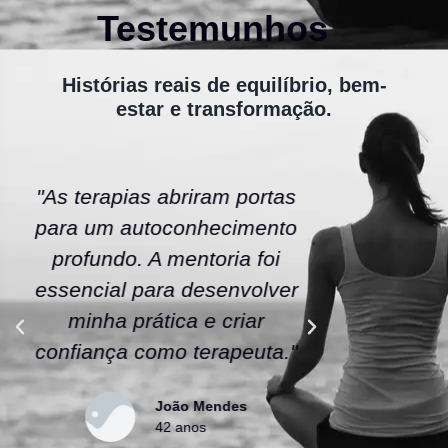
Testemunhos
Histórias reais de equilíbrio, bem-
estar e transformação.
"As terapias abriram portas
"A ener
para um autoconhecimento
escola fe
profundo. A mentoria foi
As tera
essencial para desenvolver
uma nov
minha prática e criar
confianç
confiança como terapeuta."
caminho
João Mendes
42 anos