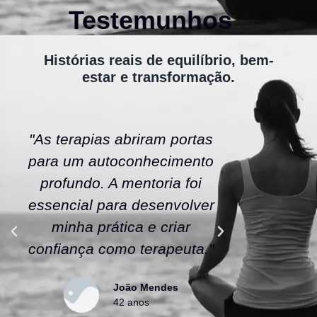
Testemunhos
Histórias reais de equilíbrio, bem-
estar e transformação.
"As terapias abriram portas
"A ener
para um autoconhecimento
escola fe
profundo. A mentoria foi
As tera
essencial para desenvolver
uma nov
minha prática e criar
confianç
confiança como terapeuta."
caminho
João Mendes
42 anos