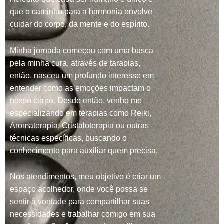
que o caminho para a harmonia envolve
cuidar do corpo, da mente e do espírito.
Minha jornada começou com uma busca
pela minha cura, através de tarapias,
então, nasceu um profundo interesse em
entender como as emoções impactam o
nosso corpo. Desde então, venho me
especializando em terapias como Reiki,
Aromaterapia, Cristaloterapia ou outras
técnicas específicas, buscando o
conhecimento para auxiliar quem precisa.
Nos atendimentos, meu objetivo é criar um
espaço acolhedor, onde você possa se
sentir à vontade para compartilhar suas
necessidades e trabalhar comigo em sua