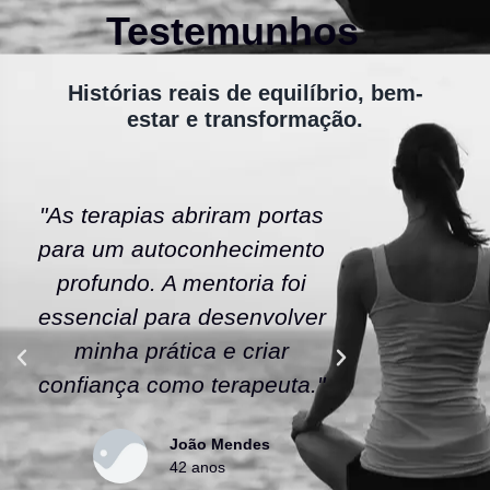
Testemunhos
Histórias reais de equilíbrio, bem-
estar e transformação.
"As terapias abriram portas
"A ener
para um autoconhecimento
escola fe
profundo. A mentoria foi
As tera
essencial para desenvolver
uma nov
minha prática e criar
confianç
confiança como terapeuta."
caminho
João Mendes
42 anos