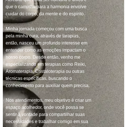
que o caminho para a harmonia envolve
cuidar do corpo, da mente e do espírito.
Minha jornada começou com uma busca
pela minha cura, através de tarapias,
então, nasceu um profundo interesse em
entender como as emoções impactam o
nosso corpo. Desde então, venho me
especializando em terapias como Reiki,
Aromaterapia, Cristaloterapia ou outras
técnicas específicas, buscando o
conhecimento para auxiliar quem precisa.
Nos atendimentos, meu objetivo é criar um
espaço acolhedor, onde você possa se
sentir à vontade para compartilhar suas
necessidades e trabalhar comigo em sua