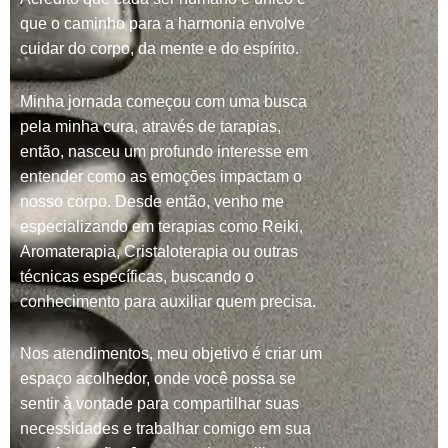
que o caminho para a harmonia envolve
cuidar do corpo, da mente e do espírito.
Minha jornada começou com uma busca
pela minha cura, através de tarapias,
então, nasceu um profundo interesse em
entender como as emoções impactam o
nosso corpo. Desde então, venho me
especializando em terapias como Reiki,
Aromaterapia, Cristaloterapia ou outras
técnicas específicas, buscando o
conhecimento para auxiliar quem precisa.
Nos atendimentos, meu objetivo é criar um
espaço acolhedor, onde você possa se
sentir à vontade para compartilhar suas
necessidades e trabalhar comigo em sua