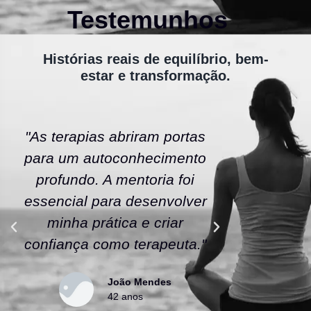
Testemunhos
Histórias reais de equilíbrio, bem-
estar e transformação.
"As terapias abriram portas
"A ener
para um autoconhecimento
escola fe
profundo. A mentoria foi
As tera
essencial para desenvolver
uma nov
minha prática e criar
confianç
confiança como terapeuta."
caminho
João Mendes
42 anos