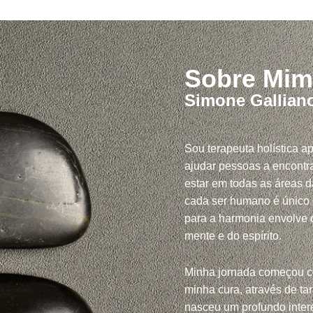
Sobre Mim
Simone Gallian
Sou terapeuta holística a
ajudar pessoas a encontra
estar em todas as áreas d
cada ser humano é único
para a harmonia envolve c
mente e do espírito.
Minha jornada começou 
minha cura, através de tar
nasceu um profundo inte