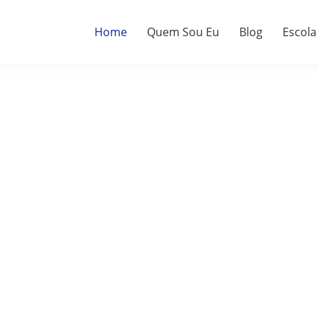
Home
Quem Sou Eu
Blog
Escola
a.
do.