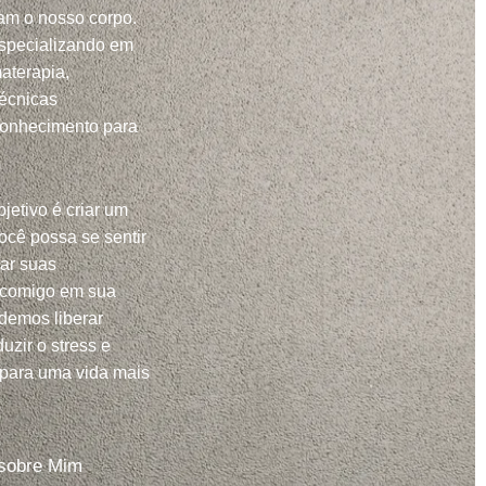
m o nosso corpo.
specializando em
aterapia,
técnicas
conhecimento para
jetivo é criar um
ocê possa se sentir
har suas
 comigo em sua
demos liberar
uzir o stress e
 para uma vida mais
sobre Mim