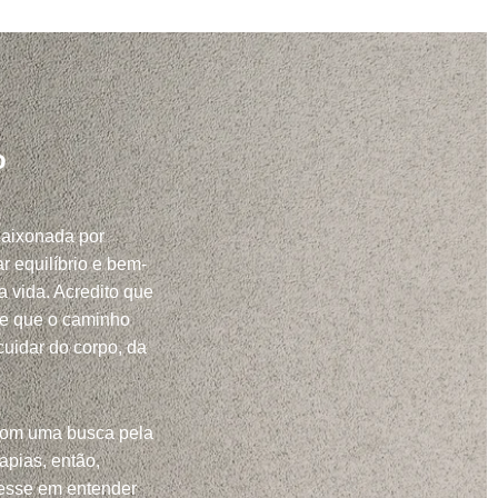
o
paixonada por
r equilíbrio e bem-
a vida. Acredito que
 e que o caminho
uidar do corpo, da
com uma busca pela
apias, então,
resse em entender