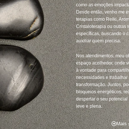
como as emoções impacta
Desde então, venho me e
terapias como Reiki, Arom
Cristaloterapia ou outras 
específicas, buscando o 
auxiliar quem precisa.
Nos atendimentos, meu ob
espaço acolhedor, onde v
à vontade para compartil
necessidades e trabalhar
transformação. Juntos, po
bloqueios energéticos, red
despertar o seu potencial
leve e plena.
Mais 