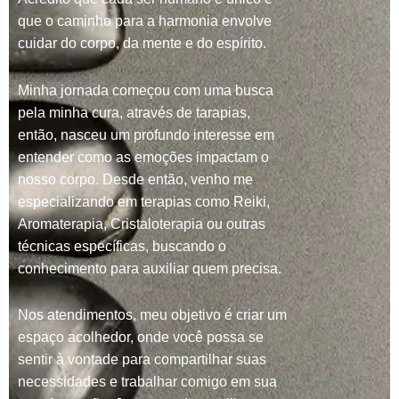
que o caminho para a harmonia envolve
cuidar do corpo, da mente e do espírito.
Minha jornada começou com uma busca
pela minha cura, através de tarapias,
então, nasceu um profundo interesse em
entender como as emoções impactam o
nosso corpo. Desde então, venho me
especializando em terapias como Reiki,
Aromaterapia, Cristaloterapia ou outras
técnicas específicas, buscando o
conhecimento para auxiliar quem precisa.
Nos atendimentos, meu objetivo é criar um
espaço acolhedor, onde você possa se
sentir à vontade para compartilhar suas
necessidades e trabalhar comigo em sua