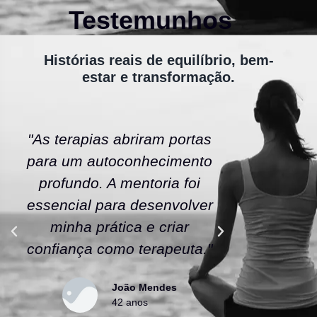
Testemunhos
Histórias reais de equilíbrio, bem-
estar e transformação.
"As terapias abriram portas
"A ener
para um autoconhecimento
escola fe
profundo. A mentoria foi
As tera
essencial para desenvolver
uma nov
minha prática e criar
confianç
confiança como terapeuta."
caminho
João Mendes
42 anos