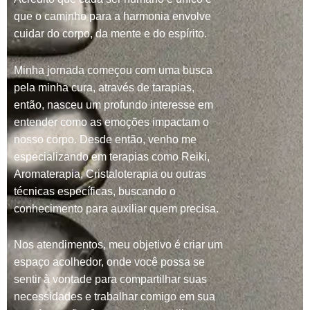
que o caminho para a harmonia envolve
cuidar do corpo, da mente e do espírito.
Minha jornada começou com uma busca
pela minha cura, através de tarapias,
então, nasceu um profundo interesse em
entender como as emoções impactam o
nosso corpo. Desde então, venho me
especializando em terapias como Reiki,
Aromaterapia, Cristaloterapia ou outras
técnicas específicas, buscando o
conhecimento para auxiliar quem precisa.
Nos atendimentos, meu objetivo é criar um
espaço acolhedor, onde você possa se
sentir à vontade para compartilhar suas
necessidades e trabalhar comigo em sua