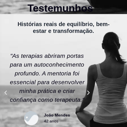
Testemunhos
Histórias reais de equilíbrio, bem-
estar e transformação.
"As terapias abriram portas
"A ener
para um autoconhecimento
escola fe
profundo. A mentoria foi
As tera
essencial para desenvolver
uma nov
minha prática e criar
confianç
confiança como terapeuta."
caminho
João Mendes
42 anos