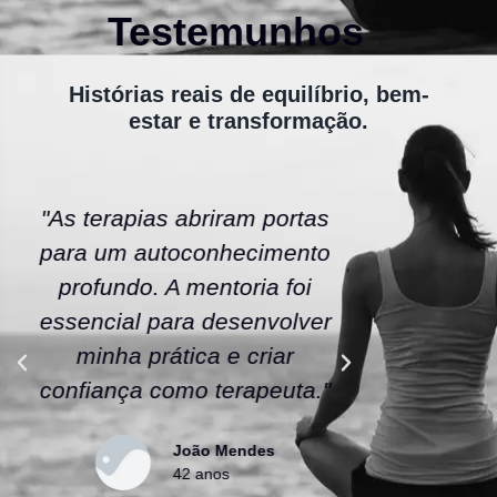
Testemunhos
Histórias reais de equilíbrio, bem-
estar e transformação.
"As terapias abriram portas
"A ener
para um autoconhecimento
escola fe
profundo. A mentoria foi
As tera
essencial para desenvolver
uma nov
minha prática e criar
confianç
confiança como terapeuta."
caminho
João Mendes
42 anos