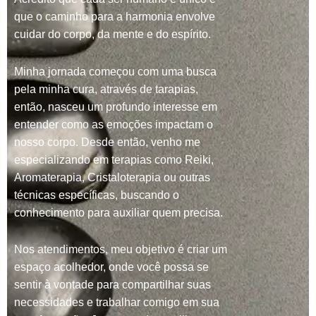
que o caminho para a harmonia envolve
cuidar do corpo, da mente e do espírito.
Minha jornada começou com uma busca
pela minha cura, através de tarapias,
então, nasceu um profundo interesse em
entender como as emoções impactam o
nosso corpo. Desde então, venho me
especializando em terapias como Reiki,
Aromaterapia, Cristaloterapia ou outras
técnicas específicas, buscando o
conhecimento para auxiliar quem precisa.
Nos atendimentos, meu objetivo é criar um
espaço acolhedor, onde você possa se
sentir à vontade para compartilhar suas
necessidades e trabalhar comigo em sua