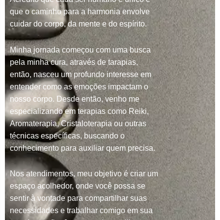
que o caminho para a harmonia envolve
cuidar do corpo, da mente e do espírito.
Minha jornada começou com uma busca
pela minha cura, através de tarapias,
então, nasceu um profundo interesse em
entender como as emoções impactam o
nosso corpo. Desde então, venho me
especializando em terapias como Reiki,
Aromaterapia, Cristaloterapia ou outras
técnicas específicas, buscando o
conhecimento para auxiliar quem precisa.
Nos atendimentos, meu objetivo é criar um
espaço acolhedor, onde você possa se
sentir à vontade para compartilhar suas
necessidades e trabalhar comigo em sua