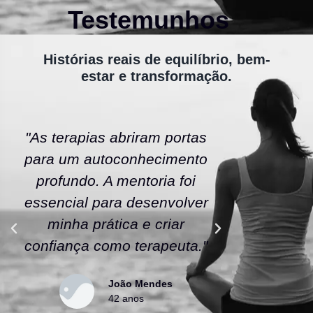
Testemunhos
Histórias reais de equilíbrio, bem-
estar e transformação.
"As terapias abriram portas
"A ener
para um autoconhecimento
escola fe
profundo. A mentoria foi
As tera
essencial para desenvolver
uma nov
minha prática e criar
confianç
confiança como terapeuta."
caminho
João Mendes
42 anos