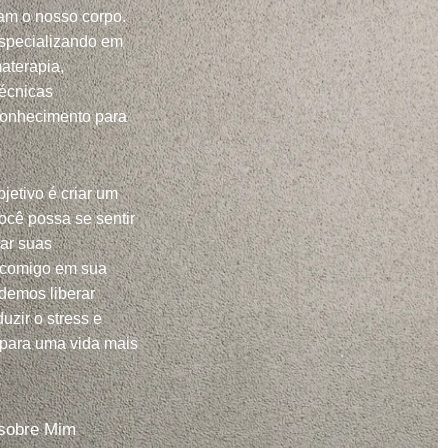
m o nosso corpo.
specializando em
aterapia,
técnicas
conhecimento para
jetivo é criar um
ocê possa se sentir
har suas
 comigo em sua
demos liberar
uzir o stress e
 para uma vida mais
sobre Mim