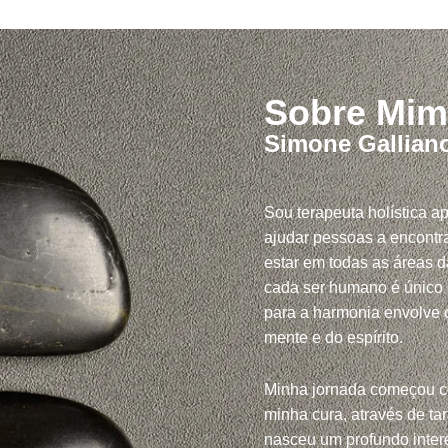
Sobre Mim
Simone Gallian
Sou terapeuta holística a
ajudar pessoas a encontra
estar em todas as áreas d
cada ser humano é único
para a harmonia envolve c
mente e do espírito.
Minha jornada começou 
minha cura, através de tar
nasceu um profundo inte