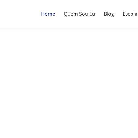
Home
Quem Sou Eu
Blog
Escola
a.
do.