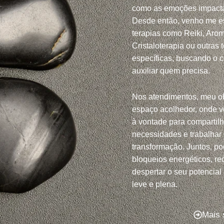
como as emoções impacta
Desde então, venho me e
terapias como Reiki, Arom
Cristaloterapia ou outras 
específicas, buscando o 
auxiliar quem precisa.
Nos atendimentos, meu ob
espaço acolhedor, onde v
à vontade para compartil
necessidades e trabalhar
transformação. Juntos, po
bloqueios energéticos, red
despertar o seu potencial
leve e plena.
Mais 