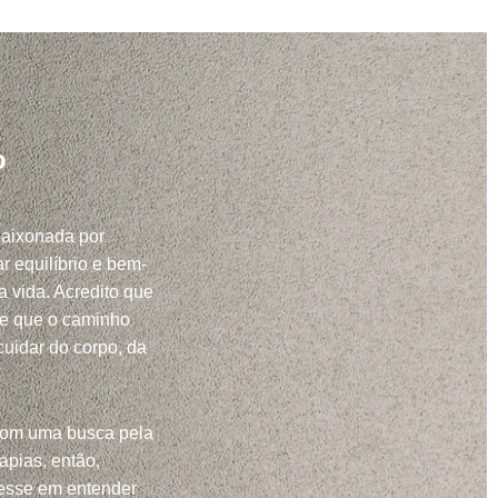
o
paixonada por
r equilíbrio e bem-
a vida. Acredito que
 e que o caminho
uidar do corpo, da
com uma busca pela
apias, então,
resse em entender