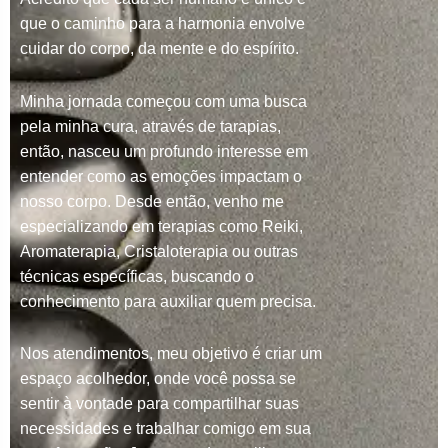
que o caminho para a harmonia envolve
cuidar do corpo, da mente e do espírito.
Minha jornada começou com uma busca
pela minha cura, através de tarapias,
então, nasceu um profundo interesse em
entender como as emoções impactam o
nosso corpo. Desde então, venho me
especializando em terapias como Reiki,
Aromaterapia, Cristaloterapia ou outras
técnicas específicas, buscando o
conhecimento para auxiliar quem precisa.
Nos atendimentos, meu objetivo é criar um
espaço acolhedor, onde você possa se
sentir à vontade para compartilhar suas
necessidades e trabalhar comigo em sua