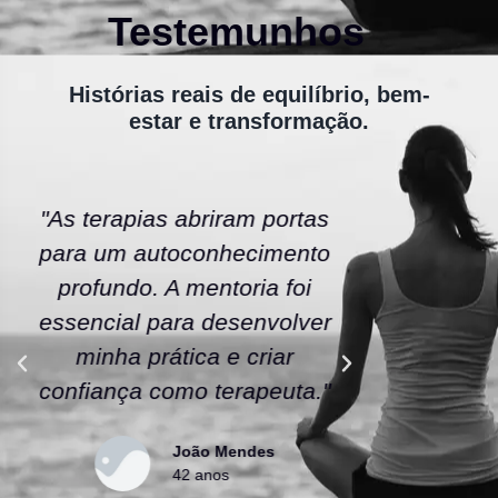
Testemunhos
Histórias reais de equilíbrio, bem-
estar e transformação.
"As terapias abriram portas
"A ener
para um autoconhecimento
escola fe
profundo. A mentoria foi
As tera
essencial para desenvolver
uma nov
minha prática e criar
confianç
confiança como terapeuta."
caminho
João Mendes
42 anos