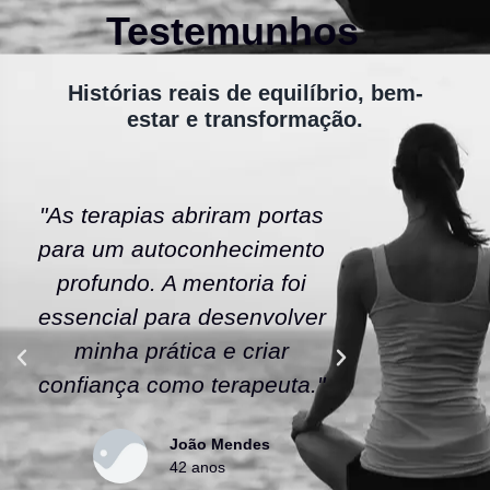
Testemunhos
Histórias reais de equilíbrio, bem-
estar e transformação.
"As terapias abriram portas
"A ener
para um autoconhecimento
escola fe
profundo. A mentoria foi
As tera
essencial para desenvolver
uma nov
minha prática e criar
confianç
confiança como terapeuta."
caminho
João Mendes
42 anos