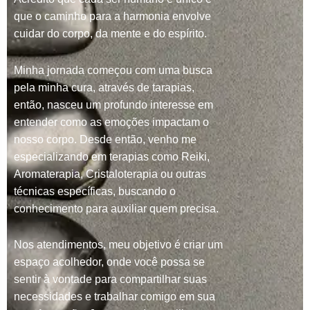
que o caminho para a harmonia envolve
cuidar do corpo, da mente e do espírito.
Minha jornada começou com uma busca
pela minha cura, através de tarapias,
então, nasceu um profundo interesse em
entender como as emoções impactam o
nosso corpo. Desde então, venho me
especializando em terapias como Reiki,
Aromaterapia, Cristaloterapia ou outras
técnicas específicas, buscando o
conhecimento para auxiliar quem precisa.
Nos atendimentos, meu objetivo é criar um
espaço acolhedor, onde você possa se
sentir à vontade para compartilhar suas
necessidades e trabalhar comigo em sua