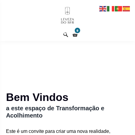
Conexão.
Equilibro.
Aprendizado.
0
Criando uma Nova Terra, através do
conhecimento.
Bem Vindos
a este espaço de Transformação e
Acolhimento
Este é um convite para criar uma nova realidade,