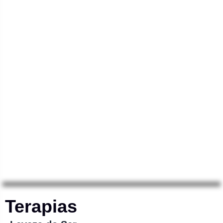
sentir à vontade para compartilhar suas
necessidades e trabalhar comigo em sua
transformação. Juntos, podemos liberar
bloqueios energéticos, reduzir o stress e
despertar o seu potencial para uma vida
mais leve e plena.
Mais sobre Mim
Terapias