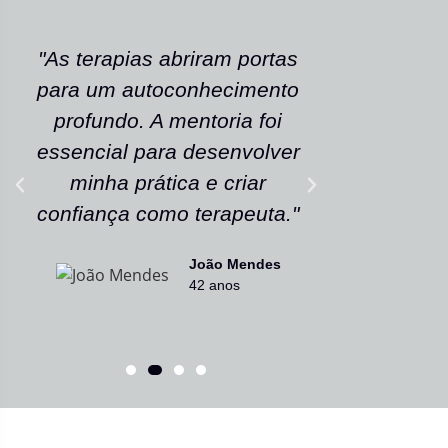
"As terapias abriram portas
"A ener
para um autoconhecimento
escola fe
profundo. A mentoria foi
As tera
essencial para desenvolver
uma nov
minha prática e criar
confianç
confiança como terapeuta."
caminho
João Mendes
42 anos