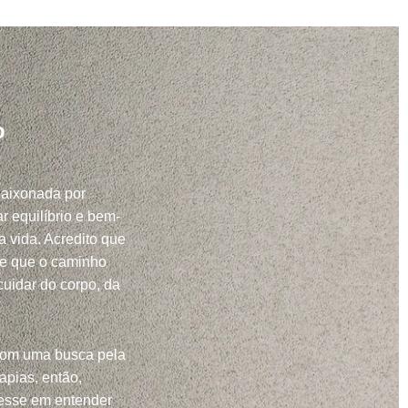
o
paixonada por
r equilíbrio e bem-
a vida. Acredito que
 e que o caminho
uidar do corpo, da
com uma busca pela
apias, então,
resse em entender