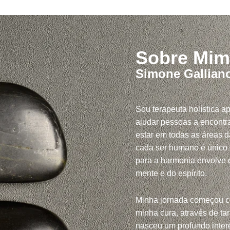
Sobre Mim
Simone Gallian
Sou terapeuta holística a
ajudar pessoas a encontra
estar em todas as áreas d
cada ser humano é único
para a harmonia envolve c
mente e do espírito.
Minha jornada começou 
minha cura, através de tar
nasceu um profundo inte