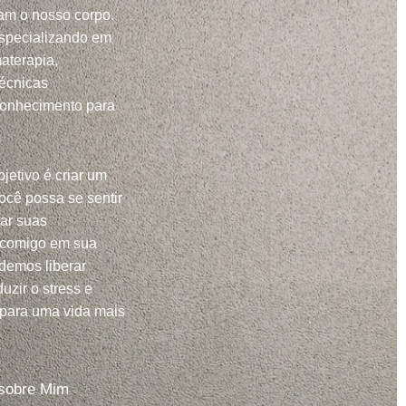
m o nosso corpo.
specializando em
aterapia,
técnicas
conhecimento para
jetivo é criar um
ocê possa se sentir
har suas
 comigo em sua
demos liberar
uzir o stress e
 para uma vida mais
sobre Mim