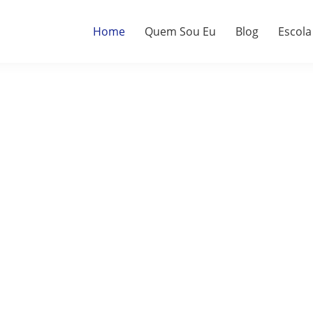
Home
Quem Sou Eu
Blog
Escola
a.
do.