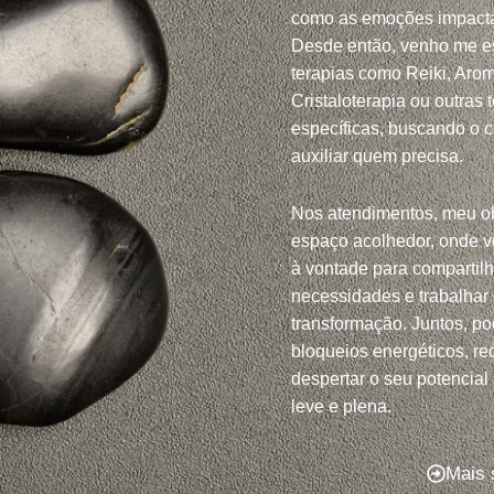
como as emoções impacta
Desde então, venho me e
terapias como Reiki, Arom
Cristaloterapia ou outras 
específicas, buscando o 
auxiliar quem precisa.
Nos atendimentos, meu ob
espaço acolhedor, onde v
à vontade para compartil
necessidades e trabalhar
transformação. Juntos, po
bloqueios energéticos, red
despertar o seu potencial
leve e plena.
Mais 