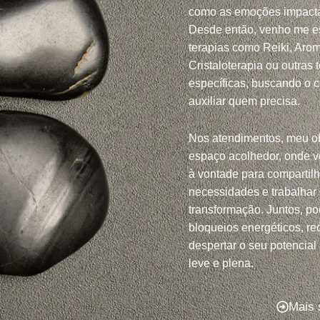
como as emoções impacta
Desde então, venho me e
terapias como Reiki, Arom
Cristaloterapia ou outras 
específicas, buscando o 
auxiliar quem precisa.
Nos atendimentos, meu ob
espaço acolhedor, onde v
à vontade para compartil
necessidades e trabalhar
transformação. Juntos, po
bloqueios energéticos, red
despertar o seu potencial
leve e plena.
Mais 