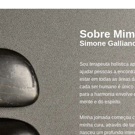
Sobre Mim
Simone Gallian
Sou terapeuta holística a
ajudar pessoas a encontra
estar em todas as áreas d
cada ser humano é único
para a harmonia envolve c
mente e do espírito.
Minha jornada começou 
minha cura, através de tar
nasceu um profundo inte