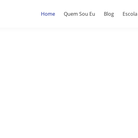
Home
Quem Sou Eu
Blog
Escola
a.
do.