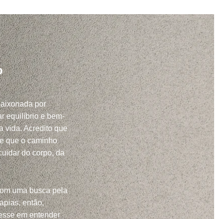
o
paixonada por
r equilíbrio e bem-
a vida. Acredito que
 e que o caminho
uidar do corpo, da
com uma busca pela
apias, então,
resse em entender