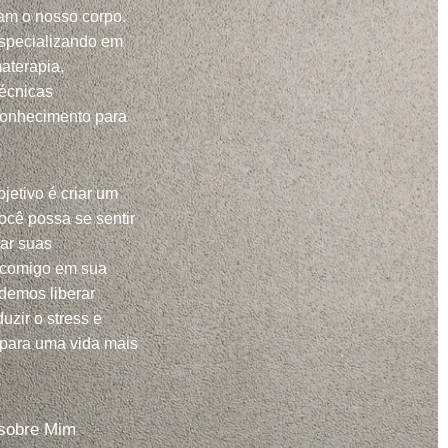
m o nosso corpo.
specializando em
aterapia,
técnicas
conhecimento para
jetivo é criar um
ocê possa se sentir
har suas
 comigo em sua
demos liberar
uzir o stress e
 para uma vida mais
sobre Mim