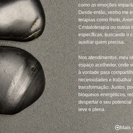
como as emoções impacta
Desde então, venho me e
terapias como Reiki, Arom
Cristaloterapia ou outras 
específicas, buscando o 
auxiliar quem precisa.
Nos atendimentos, meu ob
espaço acolhedor, onde v
à vontade para compartil
necessidades e trabalhar
transformação. Juntos, po
bloqueios energéticos, red
despertar o seu potencial
leve e plena.
Mais 