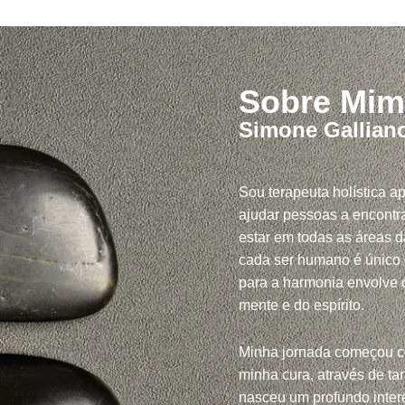
Sobre Mim
Simone Gallian
Sou terapeuta holística a
ajudar pessoas a encontra
estar em todas as áreas d
cada ser humano é único
para a harmonia envolve c
mente e do espírito.
Minha jornada começou 
minha cura, através de tar
nasceu um profundo inte