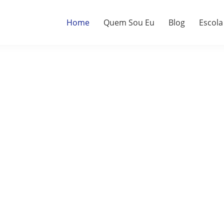
Home
Quem Sou Eu
Blog
Escola
a.
do.