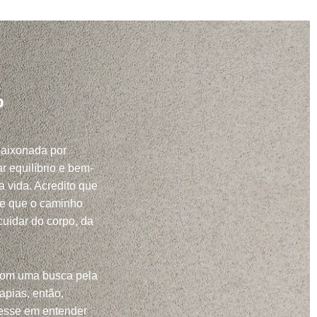
o
paixonada por
r equilíbrio e bem-
a vida. Acredito que
 e que o caminho
uidar do corpo, da
com uma busca pela
apias, então,
resse em entender