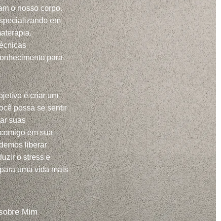
m o nosso corpo.
specializando em
aterapia,
técnicas
conhecimento para
jetivo é criar um
ocê possa se sentir
har suas
 comigo em sua
demos liberar
uzir o stress e
 para uma vida mais
sobre Mim