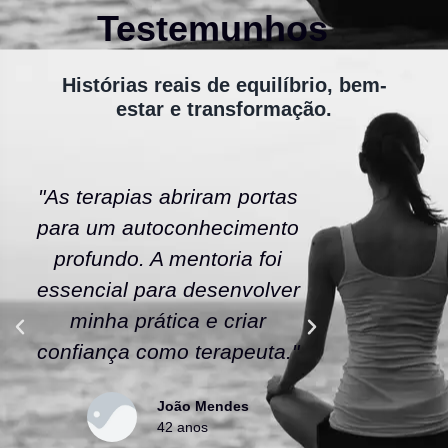
Testemunhos
Histórias reais de equilíbrio, bem-
estar e transformação.
"As terapias abriram portas
"A ener
para um autoconhecimento
escola fe
profundo. A mentoria foi
As tera
essencial para desenvolver
uma nov
minha prática e criar
confianç
confiança como terapeuta."
caminho
João Mendes
42 anos