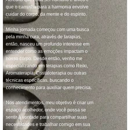
que o caminho para a harmonia envolve
cuidar do corpo, da mente e do espírito.
Minha jornada começou com uma busca
pela minha cura, através de tarapias,
então, nasceu um profundo interesse em
entender como as emoções impactam o
nosso corpo. Desde então, venho me
especializando em terapias como Reiki,
Aromaterapia, Cristaloterapia ou outras
técnicas específicas, buscando o
conhecimento para auxiliar quem precisa.
Nos atendimentos, meu objetivo é criar um
espaço acolhedor, onde você possa se
sentir à vontade para compartilhar suas
necessidades e trabalhar comigo em sua