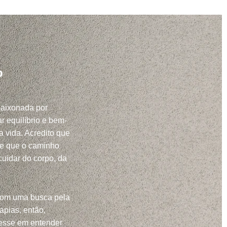
o
paixonada por
r equilíbrio e bem-
a vida. Acredito que
 e que o caminho
uidar do corpo, da
com uma busca pela
apias, então,
resse em entender