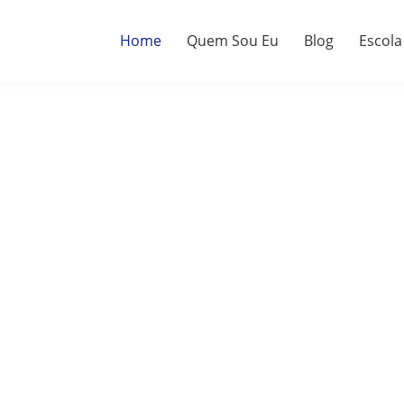
Home
Quem Sou Eu
Blog
Escola
a.
do.