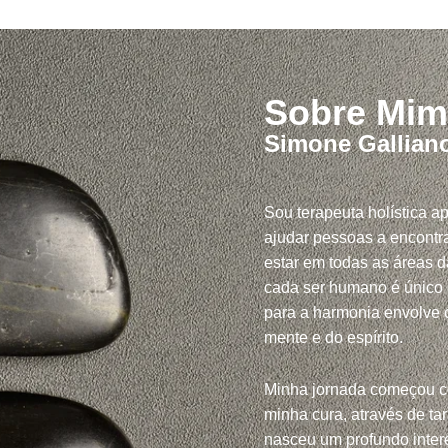
Sobre Mim
Simone Gallian
Sou terapeuta holística a
ajudar pessoas a encontra
estar em todas as áreas d
cada ser humano é único
para a harmonia envolve c
mente e do espírito.
Minha jornada começou 
minha cura, através de tar
nasceu um profundo inte