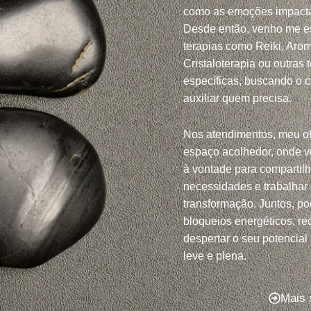
como as emoções impacta
Desde então, venho me e
terapias como Reiki, Arom
Cristaloterapia ou outras 
específicas, buscando o 
auxiliar quem precisa.
Nos atendimentos, meu ob
espaço acolhedor, onde v
à vontade para compartil
necessidades e trabalhar
transformação. Juntos, po
bloqueios energéticos, red
despertar o seu potencial
leve e plena.
Mais 