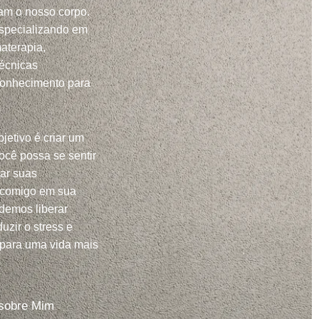
m o nosso corpo.
specializando em
aterapia,
técnicas
conhecimento para
jetivo é criar um
ocê possa se sentir
har suas
 comigo em sua
demos liberar
uzir o stress e
 para uma vida mais
sobre Mim