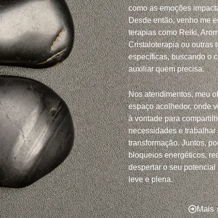
como as emoções impacta
Desde então, venho me e
terapias como Reiki, Arom
Cristaloterapia ou outras 
específicas, buscando o 
auxiliar quem precisa.
Nos atendimentos, meu ob
espaço acolhedor, onde v
à vontade para compartil
necessidades e trabalhar
transformação. Juntos, po
bloqueios energéticos, red
despertar o seu potencial
leve e plena.
Mais 