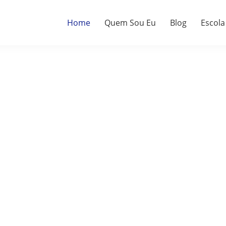
Home
Quem Sou Eu
Blog
Escola
a.
do.