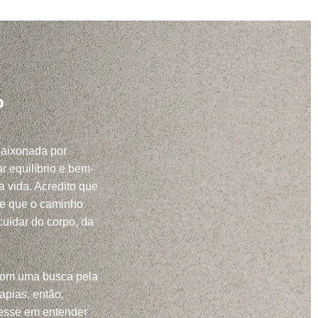
o
paixonada por
r equilíbrio e bem-
a vida. Acredito que
 e que o caminho
uidar do corpo, da
com uma busca pela
apias, então,
resse em entender