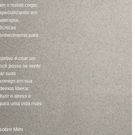
m o nosso corpo.
specializando em
aterapia,
técnicas
conhecimento para
jetivo é criar um
ocê possa se sentir
har suas
 comigo em sua
demos liberar
uzir o stress e
 para uma vida mais
sobre Mim