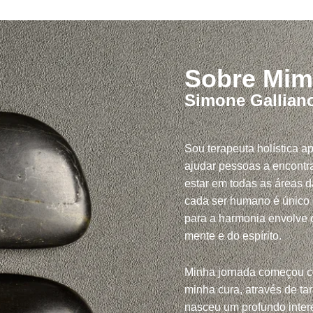
Sobre Mim
Simone Gallian
Sou terapeuta holística a
ajudar pessoas a encontra
estar em todas as áreas d
cada ser humano é único
para a harmonia envolve c
mente e do espírito.
Minha jornada começou 
minha cura, através de tar
nasceu um profundo inte