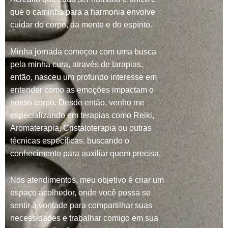
que o caminho para a harmonia envolve
cuidar do corpo, da mente e do espírito.
Minha jornada começou com uma busca
pela minha cura, através de tarapias,
então, nasceu um profundo interesse em
entender como as emoções impactam o
nosso corpo. Desde então, venho me
especializando em terapias como Reiki,
Aromaterapia, Cristaloterapia ou outras
técnicas específicas, buscando o
conhecimento para auxiliar quem precisa.
Nos atendimentos, meu objetivo é criar um
espaço acolhedor, onde você possa se
sentir à vontade para compartilhar suas
necessidades e trabalhar comigo em sua