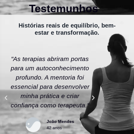
Testemunhos
Histórias reais de equilíbrio, bem-
estar e transformação.
"As terapias abriram portas
"A ener
para um autoconhecimento
escola fe
profundo. A mentoria foi
As tera
essencial para desenvolver
uma nov
minha prática e criar
confianç
confiança como terapeuta."
caminho
João Mendes
42 anos