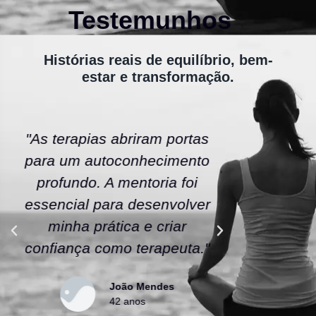
Testemunhos
Histórias reais de equilíbrio, bem-
estar e transformação.
"As terapias abriram portas
"A ener
para um autoconhecimento
escola fe
profundo. A mentoria foi
As tera
essencial para desenvolver
uma nov
minha prática e criar
confianç
confiança como terapeuta."
caminho
João Mendes
42 anos