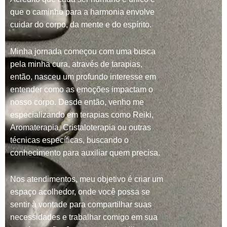
que o caminho para a harmonia envolve
cuidar do corpo, da mente e do espírito.
Minha jornada começou com uma busca
pela minha cura, através de tarapias,
então, nasceu um profundo interesse em
entender como as emoções impactam o
nosso corpo. Desde então, venho me
especializando em terapias como Reiki,
Aromaterapia, Cristaloterapia ou outras
técnicas específicas, buscando o
conhecimento para auxiliar quem precisa.
Nos atendimentos, meu objetivo é criar um
espaço acolhedor, onde você possa se
sentir à vontade para compartilhar suas
necessidades e trabalhar comigo em sua