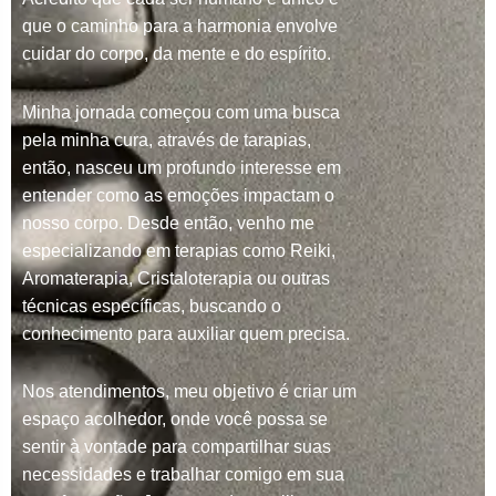
que o caminho para a harmonia envolve
cuidar do corpo, da mente e do espírito.
Minha jornada começou com uma busca
pela minha cura, através de tarapias,
então, nasceu um profundo interesse em
entender como as emoções impactam o
nosso corpo. Desde então, venho me
especializando em terapias como Reiki,
Aromaterapia, Cristaloterapia ou outras
técnicas específicas, buscando o
conhecimento para auxiliar quem precisa.
Nos atendimentos, meu objetivo é criar um
espaço acolhedor, onde você possa se
sentir à vontade para compartilhar suas
necessidades e trabalhar comigo em sua