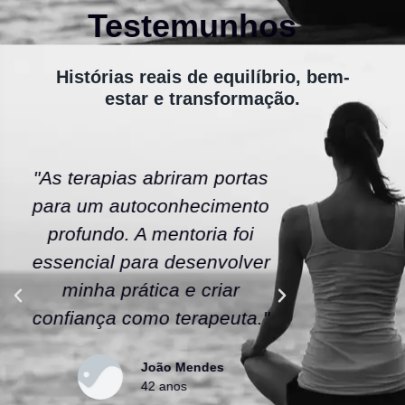
Testemunhos
Histórias reais de equilíbrio, bem-
estar e transformação.
"As terapias abriram portas
"A ener
para um autoconhecimento
escola fe
profundo. A mentoria foi
As tera
essencial para desenvolver
uma nov
minha prática e criar
confianç
confiança como terapeuta."
caminho
João Mendes
42 anos