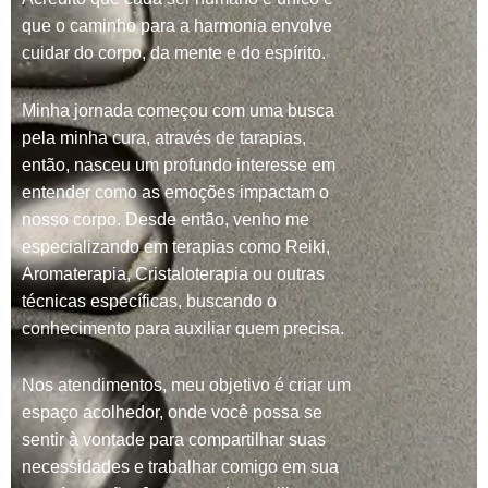
que o caminho para a harmonia envolve
cuidar do corpo, da mente e do espírito.
Minha jornada começou com uma busca
pela minha cura, através de tarapias,
então, nasceu um profundo interesse em
entender como as emoções impactam o
nosso corpo. Desde então, venho me
especializando em terapias como Reiki,
Aromaterapia, Cristaloterapia ou outras
técnicas específicas, buscando o
conhecimento para auxiliar quem precisa.
Nos atendimentos, meu objetivo é criar um
espaço acolhedor, onde você possa se
sentir à vontade para compartilhar suas
necessidades e trabalhar comigo em sua