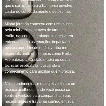
que o caminho para a harmonia envolve
cuidar do corpo, da mente e do espírito.
Minha jornada começou com uma busca
pela minha cura, através de tarapias,
então, nasceu um profundo interesse em
entender como as emoções impactam o
nosso corpo. Desde então, venho me
especializando em terapias como Reiki,
Aromaterapia, Cristaloterapia ou outras
técnicas específicas, buscando o
conhecimento para auxiliar quem precisa.
Nos atendimentos, meu objetivo é criar um
espaço acolhedor, onde você possa se
sentir à vontade para compartilhar suas
necessidades e trabalhar comigo em sua