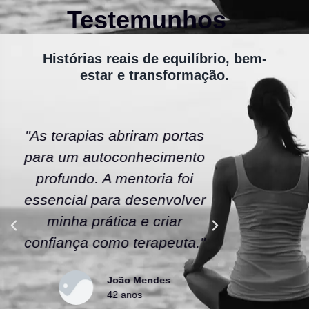
Testemunhos
Histórias reais de equilíbrio, bem-
estar e transformação.
"As terapias abriram portas
"A ener
para um autoconhecimento
escola fe
profundo. A mentoria foi
As tera
essencial para desenvolver
uma nov
minha prática e criar
confianç
confiança como terapeuta."
caminho
João Mendes
42 anos