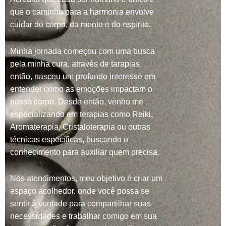
que o caminho para a harmonia envolve
cuidar do corpo, da mente e do espírito.
Minha jornada começou com uma busca
pela minha cura, através de tarapias,
então, nasceu um profundo interesse em
entender como as emoções impactam o
nosso corpo. Desde então, venho me
especializando em terapias como Reiki,
Aromaterapia, Cristaloterapia ou outras
técnicas específicas, buscando o
conhecimento para auxiliar quem precisa.
Nos atendimentos, meu objetivo é criar um
espaço acolhedor, onde você possa se
sentir à vontade para compartilhar suas
necessidades e trabalhar comigo em sua