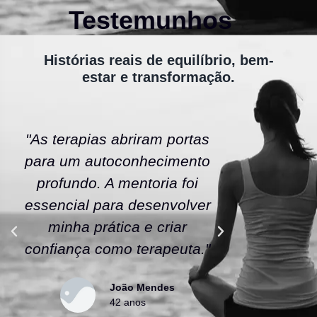
Testemunhos
Histórias reais de equilíbrio, bem-
estar e transformação.
"As terapias abriram portas
"A ener
para um autoconhecimento
escola fe
profundo. A mentoria foi
As tera
essencial para desenvolver
uma nov
minha prática e criar
confianç
confiança como terapeuta."
caminho
João Mendes
42 anos