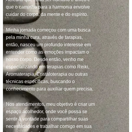
que o caminho para a harmonia envolve
cuidar do corpo, da mente e do espírito.
Minha jornada começou com uma busca
pela minha cura, através de tarapias,
então, nasceu um profundo interesse em
entender como as emoções impactam o
nosso corpo. Desde então, venho me
especializando em terapias como Reiki,
Aromaterapia, Cristaloterapia ou outras
técnicas específicas, buscando o
conhecimento para auxiliar quem precisa.
Nos atendimentos, meu objetivo é criar um
espaço acolhedor, onde você possa se
sentir à vontade para compartilhar suas
necessidades e trabalhar comigo em sua