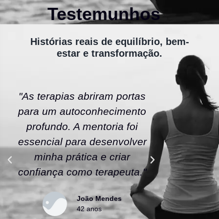
Testemunhos
Histórias reais de equilíbrio, bem-
estar e transformação.
"As terapias abriram portas
"A ener
para um autoconhecimento
escola fe
profundo. A mentoria foi
As tera
essencial para desenvolver
uma nov
minha prática e criar
confianç
confiança como terapeuta."
caminho
João Mendes
42 anos