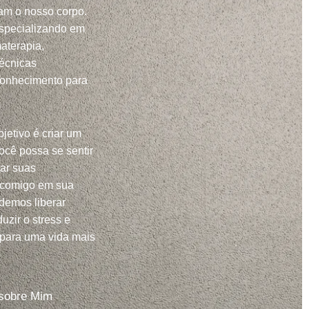
m o nosso corpo.
specializando em
aterapia,
técnicas
conhecimento para
jetivo é criar um
ocê possa se sentir
har suas
 comigo em sua
demos liberar
uzir o stress e
 para uma vida mais
sobre Mim