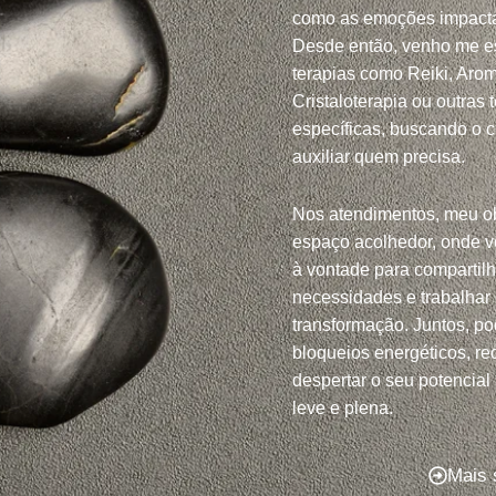
como as emoções impacta
Desde então, venho me e
terapias como Reiki, Arom
Cristaloterapia ou outras 
específicas, buscando o 
auxiliar quem precisa.
Nos atendimentos, meu ob
espaço acolhedor, onde v
à vontade para compartil
necessidades e trabalhar
transformação. Juntos, po
bloqueios energéticos, red
despertar o seu potencial
leve e plena.
Mais 