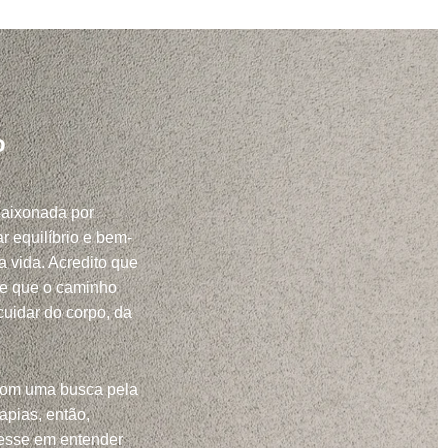
o
paixonada por
r equilíbrio e bem-
a vida. Acredito que
 e que o caminho
uidar do corpo, da
com uma busca pela
apias, então,
resse em entender