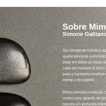
Sobre Mim
Simone Gallian
Sou terapeuta holística a
ajudar pessoas a encontra
estar em todas as áreas d
cada ser humano é único
para a harmonia envolve c
mente e do espírito.
Minha jornada começou 
minha cura, através de tar
nasceu um profundo inte