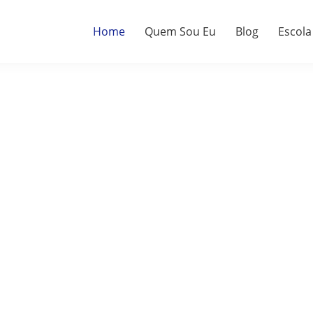
Home
Quem Sou Eu
Blog
Escola
a.
do.