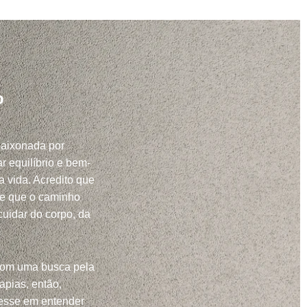
o
paixonada por
r equilíbrio e bem-
a vida. Acredito que
 e que o caminho
uidar do corpo, da
com uma busca pela
apias, então,
resse em entender