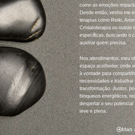
como as emoções impacta
Desde então, venho me e
terapias como Reiki, Arom
Cristaloterapia ou outras 
específicas, buscando o 
auxiliar quem precisa.
Nos atendimentos, meu ob
espaço acolhedor, onde v
à vontade para compartil
necessidades e trabalhar
transformação. Juntos, po
bloqueios energéticos, red
despertar o seu potencial
leve e plena.
Mais 