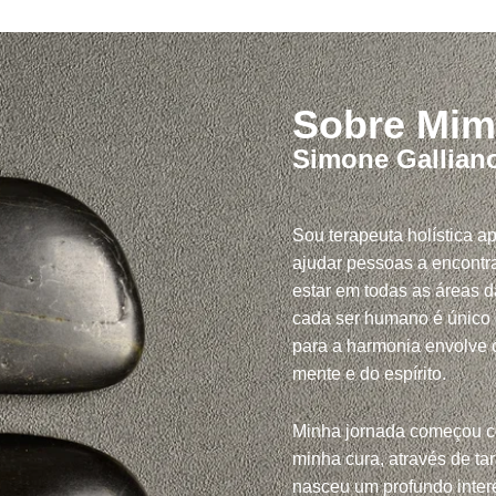
Sobre Mim
Simone Gallian
Sou terapeuta holística a
ajudar pessoas a encontra
estar em todas as áreas d
cada ser humano é único
para a harmonia envolve c
mente e do espírito.
Minha jornada começou 
minha cura, através de tar
nasceu um profundo inte