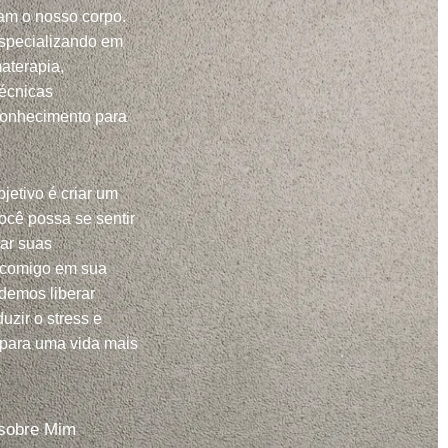
m o nosso corpo.
specializando em
aterapia,
técnicas
conhecimento para
jetivo é criar um
ocê possa se sentir
har suas
 comigo em sua
demos liberar
uzir o stress e
 para uma vida mais
sobre Mim