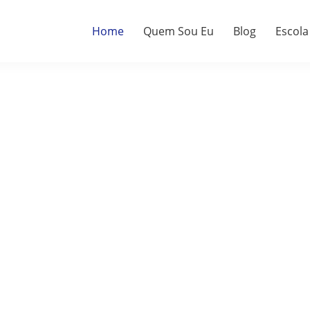
Home
Quem Sou Eu
Blog
Escola
a.
do.