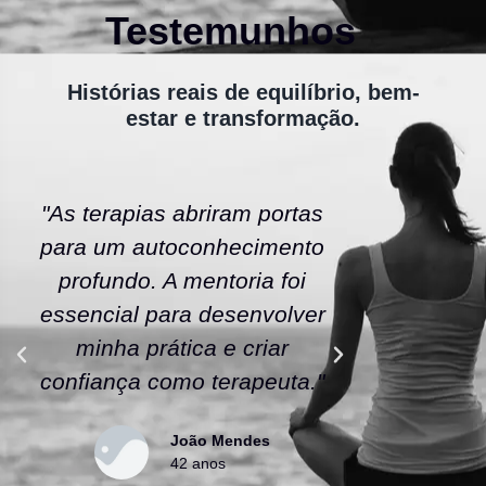
Testemunhos
Histórias reais de equilíbrio, bem-
estar e transformação.
"As terapias abriram portas
"A ener
para um autoconhecimento
escola fe
profundo. A mentoria foi
As tera
essencial para desenvolver
uma nov
minha prática e criar
confianç
confiança como terapeuta."
caminho
João Mendes
42 anos