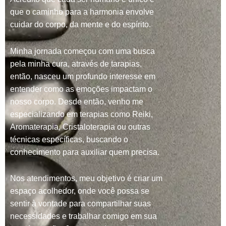
que o caminho para a harmonia envolve
cuidar do corpo, da mente e do espírito.
Minha jornada começou com uma busca
pela minha cura, através de tarapias,
então, nasceu um profundo interesse em
entender como as emoções impactam o
nosso corpo. Desde então, venho me
especializando em terapias como Reiki,
Aromaterapia, Cristaloterapia ou outras
técnicas específicas, buscando o
conhecimento para auxiliar quem precisa.
Nos atendimentos, meu objetivo é criar um
espaço acolhedor, onde você possa se
sentir à vontade para compartilhar suas
necessidades e trabalhar comigo em sua