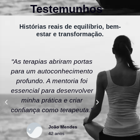
Testemunhos
Histórias reais de equilíbrio, bem-
estar e transformação.
"As terapias abriram portas
"A ener
para um autoconhecimento
escola fe
profundo. A mentoria foi
As tera
essencial para desenvolver
uma nov
minha prática e criar
confianç
confiança como terapeuta."
caminho
João Mendes
42 anos