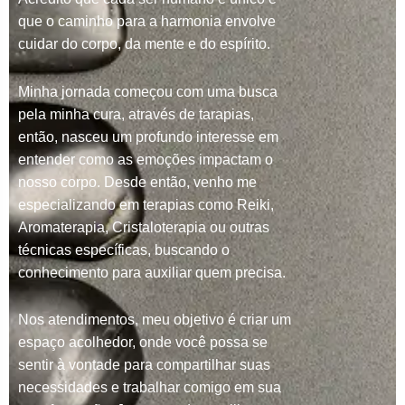
que o caminho para a harmonia envolve
cuidar do corpo, da mente e do espírito.
Minha jornada começou com uma busca
pela minha cura, através de tarapias,
então, nasceu um profundo interesse em
entender como as emoções impactam o
nosso corpo. Desde então, venho me
especializando em terapias como Reiki,
Aromaterapia, Cristaloterapia ou outras
técnicas específicas, buscando o
conhecimento para auxiliar quem precisa.
Nos atendimentos, meu objetivo é criar um
espaço acolhedor, onde você possa se
sentir à vontade para compartilhar suas
necessidades e trabalhar comigo em sua