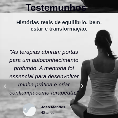
Testemunhos
Histórias reais de equilíbrio, bem-
estar e transformação.
"As terapias abriram portas
"A ener
para um autoconhecimento
escola fe
profundo. A mentoria foi
As tera
essencial para desenvolver
uma nov
minha prática e criar
confianç
confiança como terapeuta."
caminho
João Mendes
42 anos