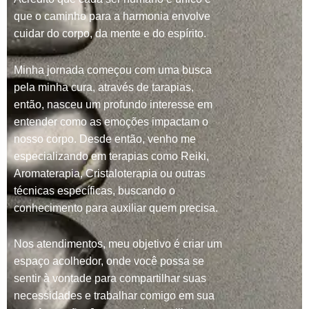
que o caminho para a harmonia envolve
cuidar do corpo, da mente e do espírito.
Minha jornada começou com uma busca
pela minha cura, através de tarapias,
então, nasceu um profundo interesse em
entender como as emoções impactam o
nosso corpo. Desde então, venho me
especializando em terapias como Reiki,
Aromaterapia, Cristaloterapia ou outras
técnicas específicas, buscando o
conhecimento para auxiliar quem precisa.
Nos atendimentos, meu objetivo é criar um
espaço acolhedor, onde você possa se
sentir à vontade para compartilhar suas
necessidades e trabalhar comigo em sua