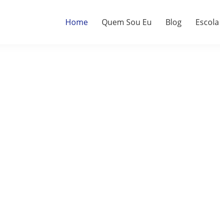
Home
Quem Sou Eu
Blog
Escola
a.
do.