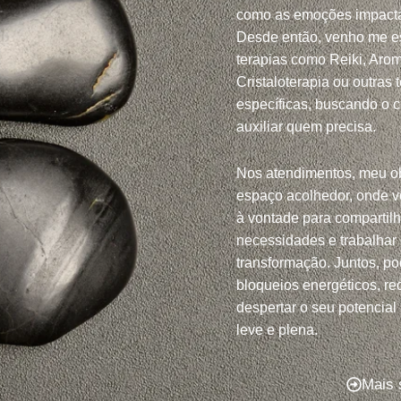
como as emoções impacta
Desde então, venho me e
terapias como Reiki, Arom
Cristaloterapia ou outras 
específicas, buscando o 
auxiliar quem precisa.
Nos atendimentos, meu ob
espaço acolhedor, onde v
à vontade para compartil
necessidades e trabalhar
transformação. Juntos, po
bloqueios energéticos, red
despertar o seu potencial
leve e plena.
Mais 