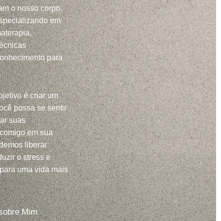
m o nosso corpo.
specializando em
aterapia,
técnicas
conhecimento para
jetivo é criar um
ocê possa se sentir
har suas
 comigo em sua
demos liberar
uzir o stress e
 para uma vida mais
sobre Mim