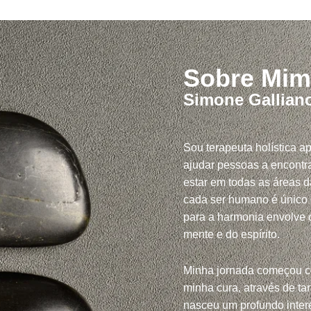
Sobre Mim
Simone Gallian
Sou terapeuta holística a
ajudar pessoas a encontra
estar em todas as áreas d
cada ser humano é único
para a harmonia envolve c
mente e do espírito.
Minha jornada começou 
minha cura, através de tar
nasceu um profundo inte