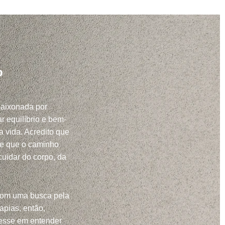
o
paixonada por
r equilíbrio e bem-
a vida. Acredito que
 e que o caminho
uidar do corpo, da
com uma busca pela
apias, então,
resse em entender