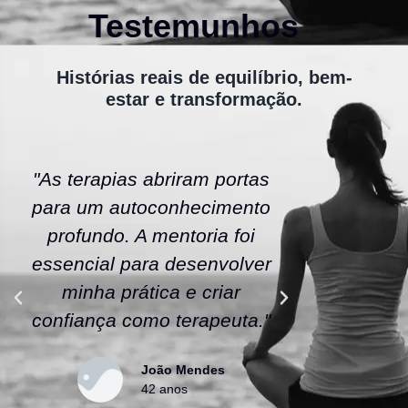
Testemunhos
Histórias reais de equilíbrio, bem-
estar e transformação.
"As terapias abriram portas
"A ener
para um autoconhecimento
escola fe
profundo. A mentoria foi
As tera
essencial para desenvolver
uma nov
minha prática e criar
confianç
confiança como terapeuta."
caminho
João Mendes
42 anos