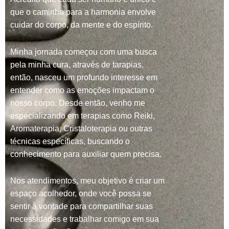
que o caminho para a harmonia envolve
cuidar do corpo, da mente e do espírito.
Minha jornada começou com uma busca
pela minha cura, através de tarapias,
então, nasceu um profundo interesse em
entender como as emoções impactam o
nosso corpo. Desde então, venho me
especializando em terapias como Reiki,
Aromaterapia, Cristaloterapia ou outras
técnicas específicas, buscando o
conhecimento para auxiliar quem precisa.
Nos atendimentos, meu objetivo é criar um
espaço acolhedor, onde você possa se
sentir à vontade para compartilhar suas
necessidades e trabalhar comigo em sua