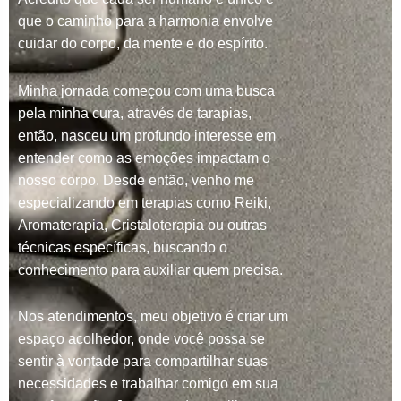
que o caminho para a harmonia envolve
cuidar do corpo, da mente e do espírito.
Minha jornada começou com uma busca
pela minha cura, através de tarapias,
então, nasceu um profundo interesse em
entender como as emoções impactam o
nosso corpo. Desde então, venho me
especializando em terapias como Reiki,
Aromaterapia, Cristaloterapia ou outras
técnicas específicas, buscando o
conhecimento para auxiliar quem precisa.
Nos atendimentos, meu objetivo é criar um
espaço acolhedor, onde você possa se
sentir à vontade para compartilhar suas
necessidades e trabalhar comigo em sua