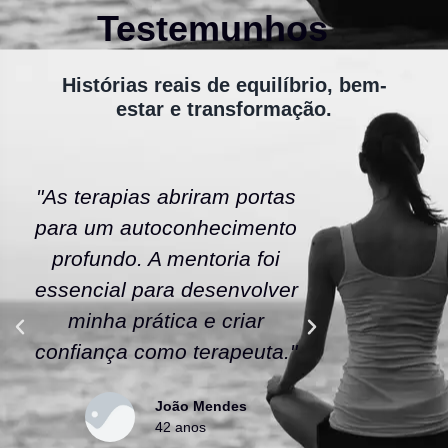
Testemunhos
Histórias reais de equilíbrio, bem-
estar e transformação.
"As terapias abriram portas
"A ener
para um autoconhecimento
escola fe
profundo. A mentoria foi
As tera
essencial para desenvolver
uma nov
minha prática e criar
confianç
confiança como terapeuta."
caminho
João Mendes
42 anos