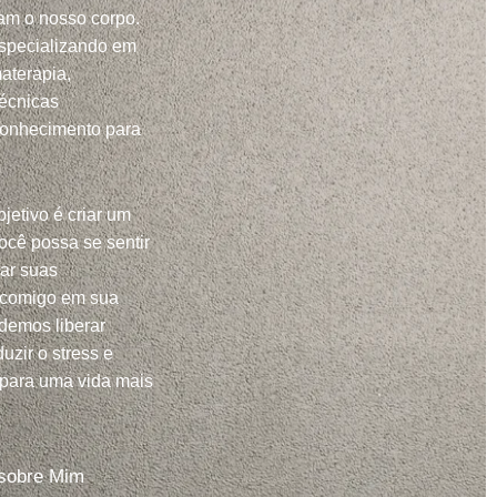
m o nosso corpo.
specializando em
aterapia,
técnicas
conhecimento para
jetivo é criar um
ocê possa se sentir
har suas
 comigo em sua
demos liberar
uzir o stress e
 para uma vida mais
sobre Mim