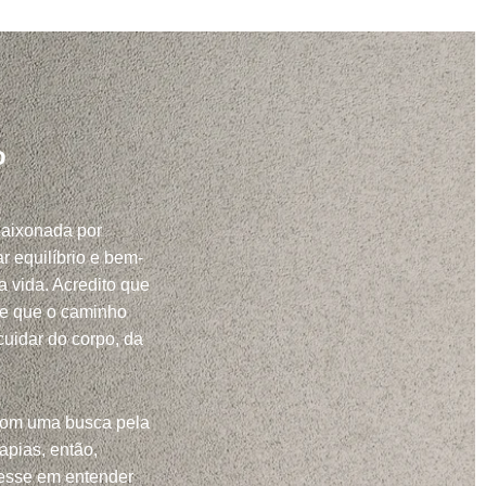
o
paixonada por
r equilíbrio e bem-
a vida. Acredito que
 e que o caminho
uidar do corpo, da
com uma busca pela
apias, então,
resse em entender