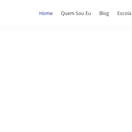
Home
Quem Sou Eu
Blog
Escola
a.
do.