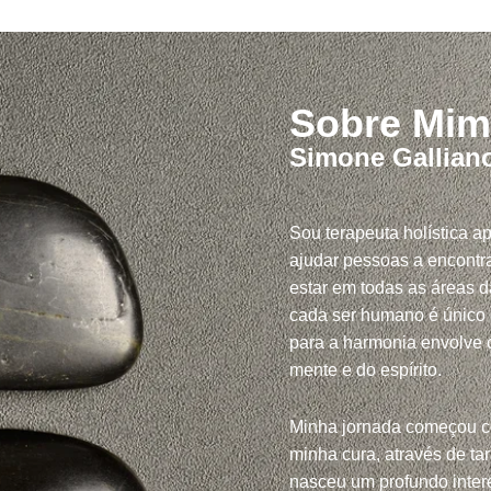
Sobre Mim
Simone Gallian
Sou terapeuta holística a
ajudar pessoas a encontra
estar em todas as áreas d
cada ser humano é único
para a harmonia envolve c
mente e do espírito.
Minha jornada começou 
minha cura, através de tar
nasceu um profundo inte