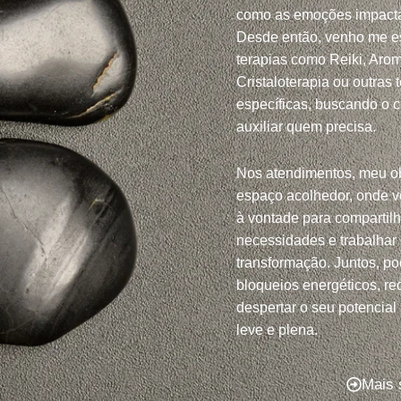
como as emoções impacta
Desde então, venho me e
terapias como Reiki, Arom
Cristaloterapia ou outras 
específicas, buscando o 
auxiliar quem precisa.
Nos atendimentos, meu ob
espaço acolhedor, onde v
à vontade para compartil
necessidades e trabalhar
transformação. Juntos, po
bloqueios energéticos, red
despertar o seu potencial
leve e plena.
Mais 