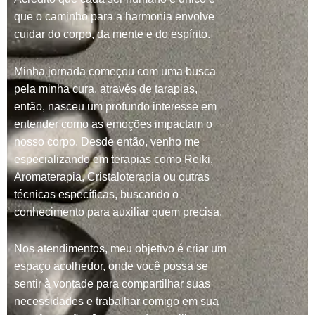
que o caminho para a harmonia envolve
cuidar do corpo, da mente e do espírito.
Minha jornada começou com uma busca
pela minha cura, através de tarapias,
então, nasceu um profundo interesse em
entender como as emoções impactam o
nosso corpo. Desde então, venho me
especializando em terapias como Reiki,
Aromaterapia, Cristaloterapia ou outras
técnicas específicas, buscando o
conhecimento para auxiliar quem precisa.
Nos atendimentos, meu objetivo é criar um
espaço acolhedor, onde você possa se
sentir à vontade para compartilhar suas
necessidades e trabalhar comigo em sua