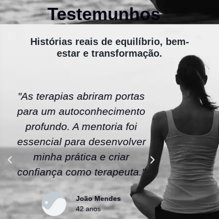
Testemunhos
Histórias reais de equilíbrio, bem-
estar e transformação.
"As terapias abriram portas
"A ener
para um autoconhecimento
escola fe
profundo. A mentoria foi
As tera
essencial para desenvolver
uma nov
minha prática e criar
confianç
confiança como terapeuta."
caminho
João Mendes
42 anos