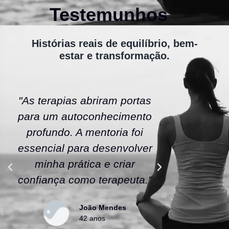
Testemunhos
Histórias reais de equilíbrio, bem-
estar e transformação.
"As terapias abriram portas
"A ener
para um autoconhecimento
escola fe
profundo. A mentoria foi
As tera
essencial para desenvolver
uma nov
minha prática e criar
confianç
confiança como terapeuta."
caminho
João Mendes
42 anos