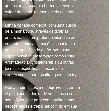
que o caminho para a harmonia envolve
cuidar do corpo, da mente e do espírito.
Minha jornada começou com uma busca
pela minha cura, através de tarapias,
então, nasceu um profundo interesse em
entender como as emoções impactam o
nosso corpo. Desde então, venho me
especializando em terapias como Reiki,
Aromaterapia, Cristaloterapia ou outras
técnicas específicas, buscando o
conhecimento para auxiliar quem precisa.
Nos atendimentos, meu objetivo é criar um
espaço acolhedor, onde você possa se
sentir à vontade para compartilhar suas
necessidades e trabalhar comigo em sua