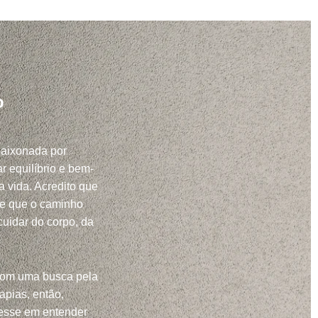
o
paixonada por
r equilíbrio e bem-
a vida. Acredito que
 e que o caminho
uidar do corpo, da
com uma busca pela
apias, então,
resse em entender