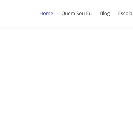
Home
Quem Sou Eu
Blog
Escola
a.
do.