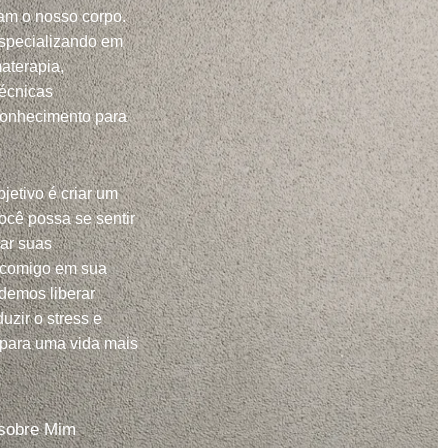
m o nosso corpo.
specializando em
aterapia,
técnicas
conhecimento para
jetivo é criar um
ocê possa se sentir
har suas
 comigo em sua
demos liberar
uzir o stress e
 para uma vida mais
sobre Mim