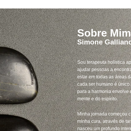
Sobre Mim
Simone Gallian
Sou terapeuta holística a
ajudar pessoas a encontra
estar em todas as áreas d
cada ser humano é único
para a harmonia envolve c
mente e do espírito.
Minha jornada começou 
minha cura, através de tar
nasceu um profundo inte