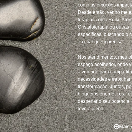
como as emoções impacta
Desde então, venho me e
terapias como Reiki, Arom
Cristaloterapia ou outras 
específicas, buscando o 
auxiliar quem precisa.
Nos atendimentos, meu ob
espaço acolhedor, onde v
à vontade para compartil
necessidades e trabalhar
transformação. Juntos, po
bloqueios energéticos, red
despertar o seu potencial
leve e plena.
Mais 