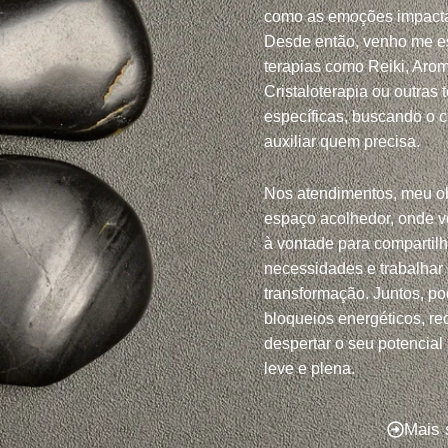
como as emoções impacta
Desde então, venho me e
terapias como Reiki, Arom
Cristaloterapia ou outras 
específicas, buscando o 
auxiliar quem precisa.
Nos atendimentos, meu ob
espaço acolhedor, onde v
à vontade para compartil
necessidades e trabalhar
transformação. Juntos, po
bloqueios energéticos, red
despertar o seu potencial
leve e plena.
Mais 