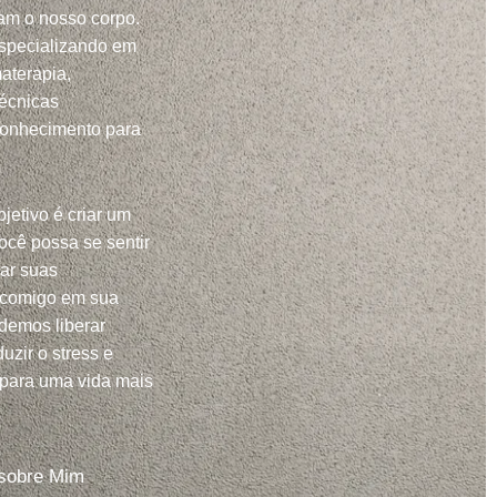
m o nosso corpo.
specializando em
aterapia,
técnicas
conhecimento para
jetivo é criar um
ocê possa se sentir
har suas
 comigo em sua
demos liberar
uzir o stress e
 para uma vida mais
sobre Mim