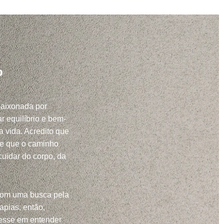
o
paixonada por
r equilíbrio e bem-
a vida. Acredito que
 e que o caminho
uidar do corpo, da
com uma busca pela
apias, então,
resse em entender