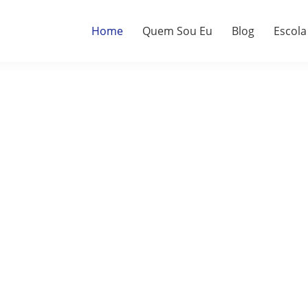
Home
Quem Sou Eu
Blog
Escola
a.
do.