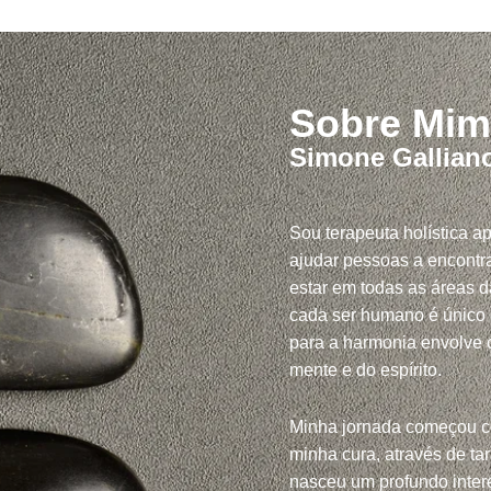
Sobre Mim
Simone Gallian
Sou terapeuta holística a
ajudar pessoas a encontra
estar em todas as áreas d
cada ser humano é único
para a harmonia envolve c
mente e do espírito.
Minha jornada começou 
minha cura, através de tar
nasceu um profundo inte