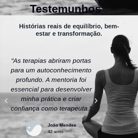
Testemunhos
Histórias reais de equilíbrio, bem-
estar e transformação.
"As terapias abriram portas
"A ener
para um autoconhecimento
escola fe
profundo. A mentoria foi
As tera
essencial para desenvolver
uma nov
minha prática e criar
confianç
confiança como terapeuta."
caminho
João Mendes
42 anos