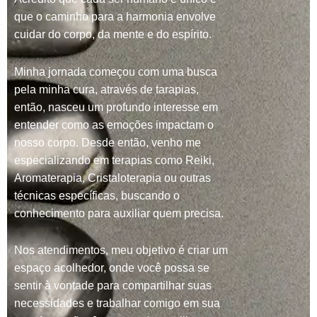
que o caminho para a harmonia envolve
cuidar do corpo, da mente e do espírito.
Minha jornada começou com uma busca
pela minha cura, através de tarapias,
então, nasceu um profundo interesse em
entender como as emoções impactam o
nosso corpo. Desde então, venho me
especializando em terapias como Reiki,
Aromaterapia, Cristaloterapia ou outras
técnicas específicas, buscando o
conhecimento para auxiliar quem precisa.
Nos atendimentos, meu objetivo é criar um
espaço acolhedor, onde você possa se
sentir à vontade para compartilhar suas
necessidades e trabalhar comigo em sua