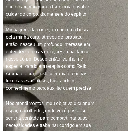
que o caminho para a harmonia envolve
cuidar do corpo, da mente e do espírito.
Minha jornada começou com uma busca
pela minha cura, através de tarapias,
então, nasceu um profundo interesse em
entender como as emoções impactam o
nosso corpo. Desde então, venho me
especializando em terapias como Reiki,
Aromaterapia, Cristaloterapia ou outras
técnicas específicas, buscando o
conhecimento para auxiliar quem precisa.
Nos atendimentos, meu objetivo é criar um
espaço acolhedor, onde você possa se
sentir à vontade para compartilhar suas
necessidades e trabalhar comigo em sua