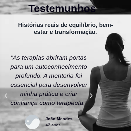
Testemunhos
Histórias reais de equilíbrio, bem-
estar e transformação.
"As terapias abriram portas
"A ener
para um autoconhecimento
escola fe
profundo. A mentoria foi
As tera
essencial para desenvolver
uma nov
minha prática e criar
confianç
confiança como terapeuta."
caminho
João Mendes
42 anos