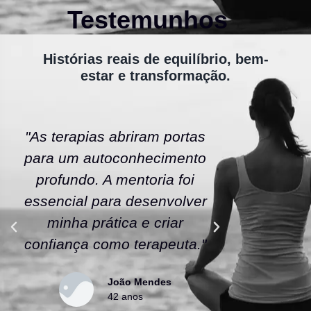
Testemunhos
Histórias reais de equilíbrio, bem-
estar e transformação.
"As terapias abriram portas
"A ener
para um autoconhecimento
escola fe
profundo. A mentoria foi
As tera
essencial para desenvolver
uma nov
minha prática e criar
confianç
confiança como terapeuta."
caminho
João Mendes
42 anos