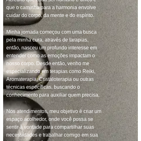
que o caminho para a harmonia envolve
cuidar do corpo, da mente e do espírito.
Minha jornada começou com uma busca
pela minha cura, através de tarapias,
então, nasceu um profundo interesse em
entender como as emoções impactam o
nosso corpo. Desde então, venho me
especializando em terapias como Reiki,
Aromaterapia, Cristaloterapia ou outras
técnicas específicas, buscando o
conhecimento para auxiliar quem precisa.
Nos atendimentos, meu objetivo é criar um
espaço acolhedor, onde você possa se
sentir à vontade para compartilhar suas
necessidades e trabalhar comigo em sua