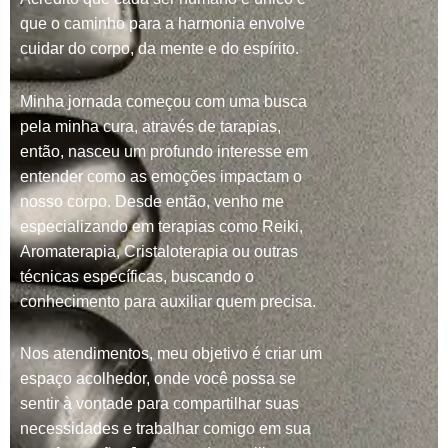
que o caminho para a harmonia envolve
cuidar do corpo, da mente e do espírito.
Minha jornada começou com uma busca
pela minha cura, através de tarapias,
então, nasceu um profundo interesse em
entender como as emoções impactam o
nosso corpo. Desde então, venho me
especializando em terapias como Reiki,
Aromaterapia, Cristaloterapia ou outras
técnicas específicas, buscando o
conhecimento para auxiliar quem precisa.
Nos atendimentos, meu objetivo é criar um
espaço acolhedor, onde você possa se
sentir à vontade para compartilhar suas
necessidades e trabalhar comigo em sua