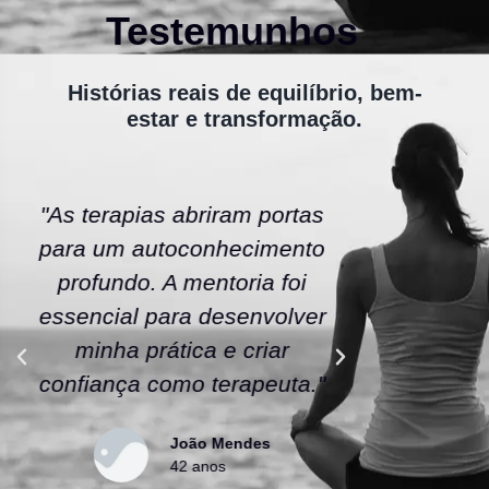
Testemunhos
Histórias reais de equilíbrio, bem-
estar e transformação.
"As terapias abriram portas
"A ener
para um autoconhecimento
escola fe
profundo. A mentoria foi
As tera
essencial para desenvolver
uma nov
minha prática e criar
confianç
confiança como terapeuta."
caminho
João Mendes
42 anos