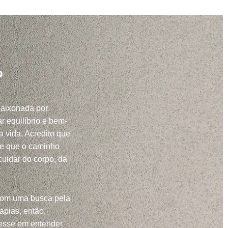
o
paixonada por
r equilíbrio e bem-
a vida. Acredito que
 e que o caminho
uidar do corpo, da
com uma busca pela
apias, então,
resse em entender