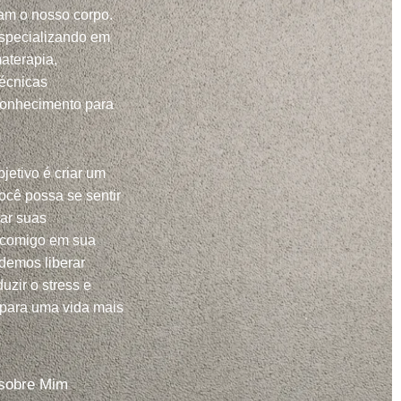
m o nosso corpo.
specializando em
aterapia,
técnicas
conhecimento para
jetivo é criar um
ocê possa se sentir
har suas
 comigo em sua
demos liberar
uzir o stress e
 para uma vida mais
sobre Mim