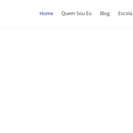
Home
Quem Sou Eu
Blog
Escola
a.
do.