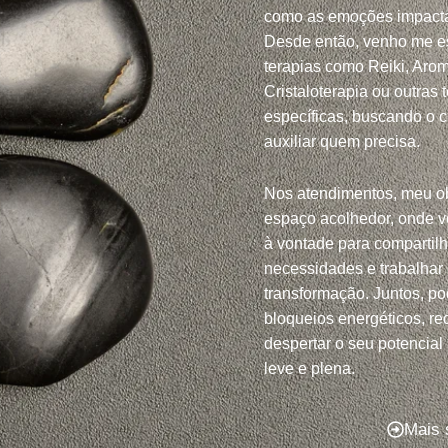
como as emoções impacta
Desde então, venho me e
terapias como Reiki, Arom
Cristaloterapia ou outras 
específicas, buscando o 
auxiliar quem precisa.
Nos atendimentos, meu ob
espaço acolhedor, onde v
à vontade para compartil
necessidades e trabalhar
transformação. Juntos, po
bloqueios energéticos, red
despertar o seu potencial
leve e plena.
Mais 