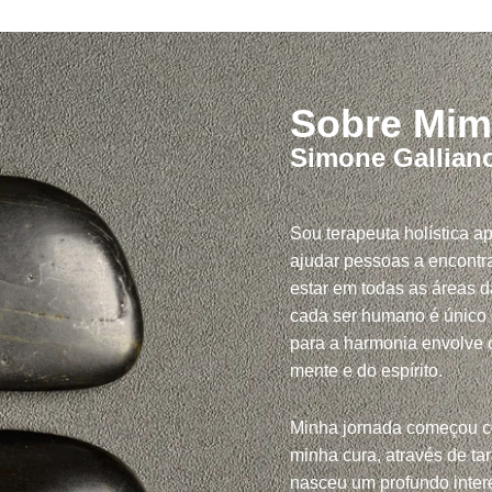
Sobre Mim
Simone Gallian
Sou terapeuta holística a
ajudar pessoas a encontra
estar em todas as áreas d
cada ser humano é único
para a harmonia envolve c
mente e do espírito.
Minha jornada começou 
minha cura, através de tar
nasceu um profundo inte